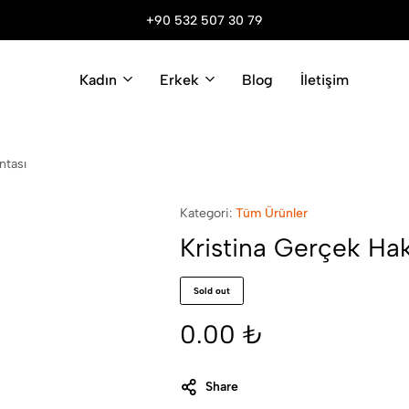
+90 532 507 30 79
Kadın
Erkek
Blog
İletişim
ntası
Kategori:
Tüm Ürünler
Kristina Gerçek Ha
Sold out
0.00
₺
Share