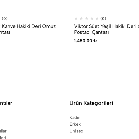
(0)
(0)
t Kahve Hakiki Deri Omuz
Viktor Süet Yeşil Hakiki Der
ntası
Postacı Çantası
1,450.00
₺
ntılar
Ürün Kategorileri
Kadın
i
Erkek
llar
Unisex
leri