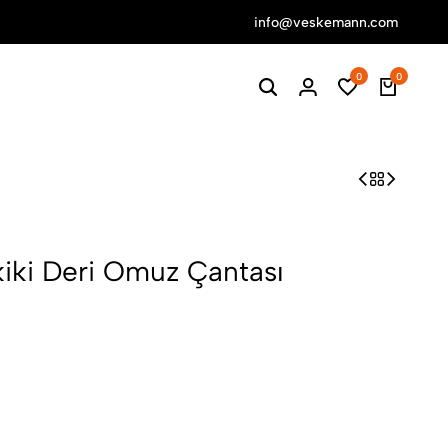
info@veskemann.com
0
0
kiki Deri Omuz Çantası