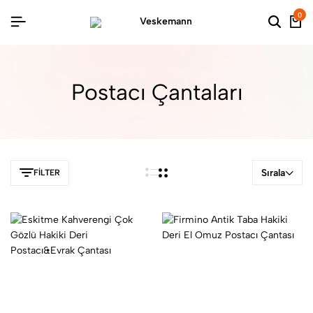
0
Postacı Çantaları
Sırala
FILTER